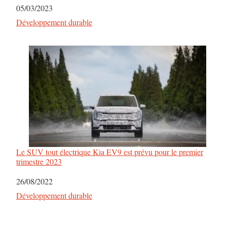
Date
05/03/2023
Par rapport à
Développement durable
Le SUV tout électrique Kia EV9 est prévu pour le premier
trimestre 2023
Date
26/08/2022
Par rapport à
Développement durable