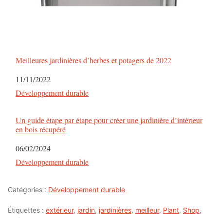
Meilleures jardinières d’herbes et potagers de 2022
Date
11/11/2022
Par rapport à
Développement durable
Un guide étape par étape pour créer une jardinière d’intérieur
en bois récupéré
Date
06/02/2024
Par rapport à
Développement durable
Catégories :
Développement durable
Étiquettes :
extérieur
,
jardin
,
jardinières
,
meilleur
,
Plant
,
Shop
,