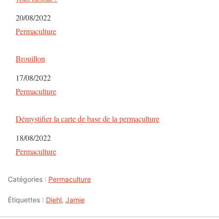
Date
20/08/2022
Par rapport à
Permaculture
Brouillon
Date
17/08/2022
Par rapport à
Permaculture
Démystifier la carte de base de la permaculture
Date
18/08/2022
Par rapport à
Permaculture
Catégories :
Permaculture
Étiquettes :
Diehl
,
Jamie