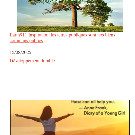
r
t
i
Earth911 Inspiration: les terres publiques sont nos biens
communs publics
c
Date
15/08/2025
l
Par rapport à
Développement durable
e
s