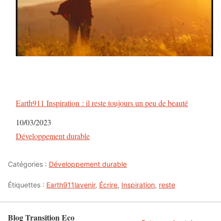
Earth911 Inspiration : il reste toujours un peu de beauté
Date
10/03/2023
Par rapport à
Développement durable
Catégories :
Développement durable
Étiquettes :
Earth911lavenir
,
Écrire
,
Inspiration
,
reste
Blog Transition Eco