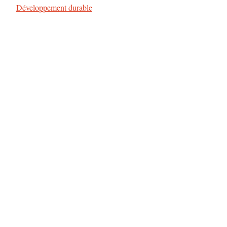
Par rapport à
Développement durable