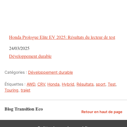
Honda Prologue Elite EV 2025: Résultats du lecteur de test
Date
24/03/2025
Par rapport à
Développement durable
Catégories :
Développement durable
Étiquettes :
AWD
,
CRV
,
Honda
,
Hybrid
,
Résultats
,
sport
,
Test
,
Touring
,
trajet
Blog Transition Eco
Retour en haut de page