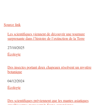
a
v
Source link
i
Les scientifiques viennent de découvrir une tournure
g
surprenante dans l’histoire de l’extinction de la Terre
a
Date
27/10/2025
Par rapport à
Écologie
t
i
Des insectes portant deux chapeaux résolvent un mystère
botanique
o
Date
04/12/2024
n
Par rapport à
Écologie
d
Des scientifiques préviennent que les mantes asiatiques
envahissantes menacent la faune européenne