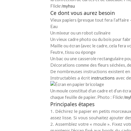
Flickr/
myhsu
Ce dont vous aurez besoin
Vieux papiers (presque tout fera l’affaire
Eau
Un mixeur ou un robot culinaire
Un vieux cadre photo ou du bois pour fabr
Maille ou écran (avec le cadre, cela fera 
Feutre, tissu ou éponge
Un bac ou une casserole rectangulaire pour
Décorations comme des fleurs séchées, des
De nombreuses instructions existent e
Instructables a écrit
instructions
avec de
Un moule constitué d’un cadre et d’un écr
chaque feuille de papier. Photo : Flickr/
my
Principales étapes
1. Déchirez le papier en petits morceau
assez lisse. Si vous souhaitez ajouter d
2. Assemblez votre « moule ». Fixez vot
maintenir l’écran fixé aux bords du cadr