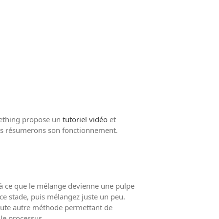
guide pour les citoyens et les
électeurs
Toits verts | Association
Permaculturelle
L’intelligence artificielle pour
prédire le succès des invasions
biologiques – The Applied
Ecologist
Utiliser l’apprentissage
automatique pour prédire le
succès d’une invasion – The
mething propose un
tutoriel vidéo
et
Applied Ecologist
us résumerons son fonctionnement.
Recent Comments
Aucun commentaire à afficher.
u’à ce que le mélange devienne une pulpe
 ce stade, puis mélangez juste un peu.
 toute autre méthode permettant de
 le processus.