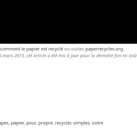
comment le papier est recyclé
ou visitez
paperrecycles.org
.
8 mars 2015, cet article a été mis à jour pour la dernière fois en aoû
apes
,
papier
,
pour
,
propre
,
recycler
,
simples
,
votre