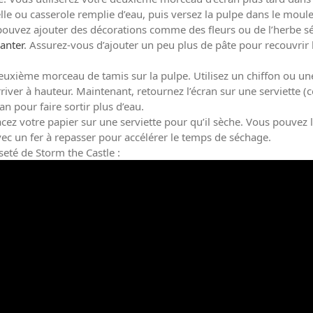
e ou casserole remplie d’eau, puis versez la pulpe dans le moule.
us pouvez ajouter des décorations comme des fleurs ou de l’herbe 
lanter
. Assurez-vous d’ajouter un peu plus de pâte pour recouvrir 
 deuxième morceau de tamis sur la pulpe. Utilisez un chiffon ou un
arriver à hauteur. Maintenant, retournez l’écran sur une serviette 
ran pour faire sortir plus d’eau.
acez votre papier sur une serviette pour qu’il sèche. Vous pouvez le
avec un fer à repasser pour accélérer le temps de séchage.
eté de Storm the Castle :