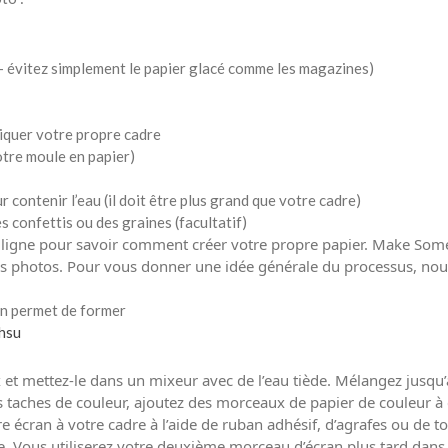
 – évitez simplement le papier glacé comme les magazines)
iquer votre propre cadre
votre moule en papier)
 contenir l’eau (il doit être plus grand que votre cadre)
 confettis ou des graines (facultatif)
n ligne pour savoir comment créer votre propre papier. Make So
s photos. Pour vous donner une idée générale du processus, no
an permet de former
hsu
x et mettez-le dans un mixeur avec de l’eau tiède. Mélangez jusq
es taches de couleur, ajoutez des morceaux de papier de couleur à
re écran à votre cadre à l’aide de ruban adhésif, d’agrafes ou de
e. Vous utiliserez votre deuxième morceau d’écran plus tard dans