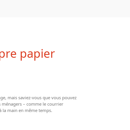
Écologie
Développement durable
pre papier
Permaculture
🌿Recettes Bio DIY
Rechercher
Rechercher
lage, mais saviez-vous que vous pouvez
Recent Posts
ts ménagers – comme le courrier
t à la main en même temps.
6 éco-actions faciles à prendre
avec vos enfants
Réduire les déchets : votre