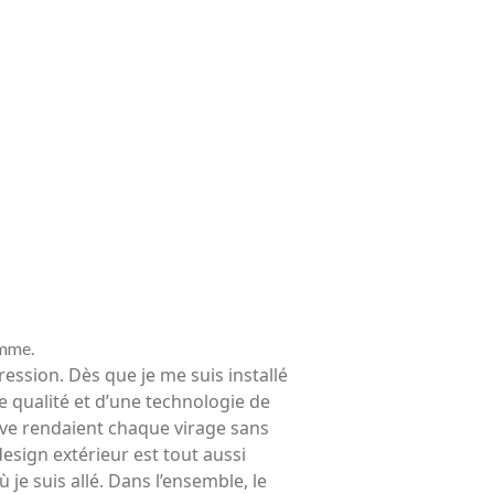
avec vos enfants
Réduire les déchets : votre
guide pour les citoyens et les
électeurs
Toits verts | Association
Permaculturelle
L’intelligence artificielle pour
prédire le succès des invasions
biologiques – The Applied
Ecologist
Utiliser l’apprentissage
automatique pour prédire le
succès d’une invasion – The
Applied Ecologist
amme.
ession. Dès que je me suis installé
te qualité et d’une technologie de
Recent Comments
ctive rendaient chaque virage sans
Aucun commentaire à afficher.
esign extérieur est tout aussi
 je suis allé. Dans l’ensemble, le