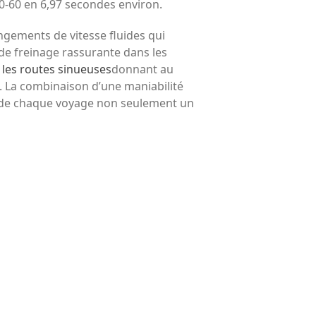
t 0-60 en 6,97 secondes environ.
ngements de vitesse fluides qui
 de freinage rassurante dans les
 les routes sinueuses
donnant au
s. La combinaison d’une maniabilité
ant de chaque voyage non seulement un