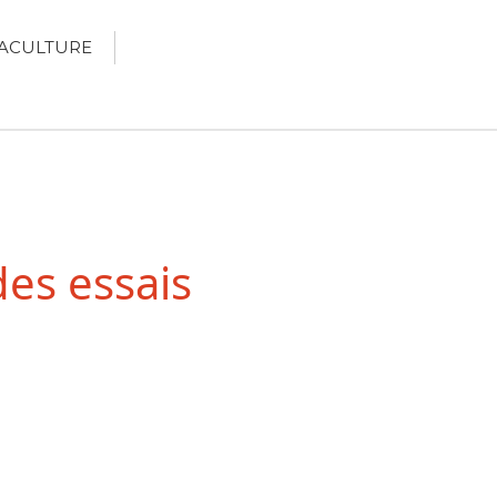
ACULTURE
Écologie
Développement durable
Permaculture
des essais
🌿Recettes Bio DIY
RECHERCHER
Rechercher
Recent Posts
6 éco-actions faciles à prendre