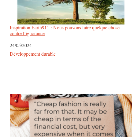
Inspiration Earth911 : Nous pouvons faire quelque chose
contre l’ignorance
Date
24/05/2024
Par rapport à
Développement durable