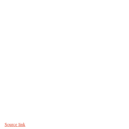
P
o
s
Source link