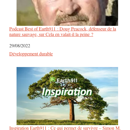
n
Podcast Best of Earth911 : Doug Peacock, défenseur de la
nature sauvage, sur Cela en valait-il la peine ?
Date
29/08/2022
Par rapport à
Développement durable
Inspiration Earth911 : Ce qui permet de survivre – Simon M.