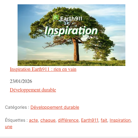
Inspiration Earth911 : rien en vain
Date
23/01/2026
Par rapport à
Développement durable
Catégories :
Développement durable
Étiquettes :
acte
,
chaque
,
différence
,
Earth911
,
fait
,
Inspiration
,
une