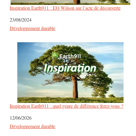
g
Inspiration Earth911 : EO Wilson sur l’acte de découverte
Date
23/08/2024
a
Par rapport à
Développement durable
t
i
o
n
Inspiration Earth911 : quel genre de différence ferez-vous ?
Date
12/06/2026
Par rapport à
Développement durable