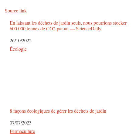
v
Source link
i
En laissant les déchets de jardin seuls, nous pourrions stocker
g
600 000 tonnes de CO2 par an — ScienceDaily
a
Date
26/10/2022
Par rapport à
Écologie
t
i
o
n
d
8 façons écologiques de gérer les déchets de jardin
e
Date
07/07/2023
s
Par rapport à
Permaculture