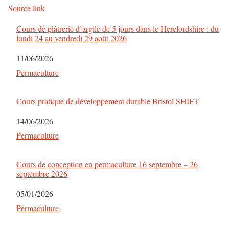
Source link
Cours de plâtrerie d’argile de 5 jours dans le Herefordshire : du
lundi 24 au vendredi 29 août 2026
Date
11/06/2026
Par rapport à
Permaculture
Cours pratique de développement durable Bristol SHIFT
Date
14/06/2026
Par rapport à
Permaculture
Cours de conception en permaculture 16 septembre – 26
septembre 2026
Date
05/01/2026
Par rapport à
Permaculture