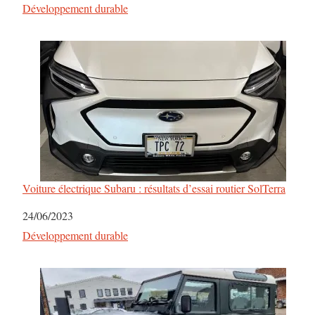
Par rapport à
Développement durable
Voiture électrique Subaru : résultats d’essai routier SolTerra
Date
24/06/2023
Par rapport à
Développement durable