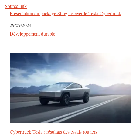
Source link
Présentation du package Sting : élever le Tesla Cybertruck
Date
29/09/2024
Par rapport à
Développement durable
Cybertruck Tesla : résultats des essais routiers