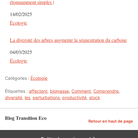
étonnamment simples |
Date
14/02/2025
Par rapport à
Écologie
La diversité des arbres augmente la séquestration du carbone
Date
04/03/2025
Par rapport à
Écologie
Catégories :
Écologie
Étiquettes :
affectent
,
biomasse
,
Comment
,
Comprendre
,
diversité
,
les
,
perturbations
,
productivité
,
stock
Blog Transition Eco
Retour en haut de page