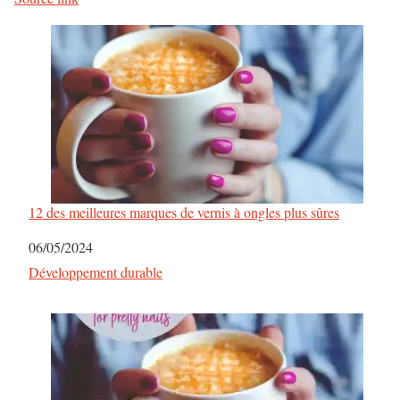
i
g
a
t
i
o
12 des meilleures marques de vernis à ongles plus sûres
n
Date
06/05/2024
d
Par rapport à
Développement durable
e
s
a