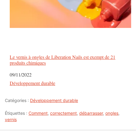
Le vernis à ongles de Liberation Nails est exempt de 21
produits chimiques
Date
09/11/2022
Par rapport à
Développement durable
Catégories :
Développement durable
Étiquettes :
Comment
,
correctement
,
débarrasser
,
ongles
,
vernis