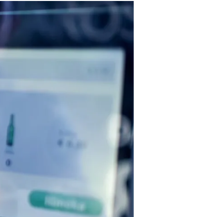
avec vos enfants
Réduire les déchets : votre
guide pour les citoyens et les
électeurs
Toits verts | Association
Permaculturelle
L’intelligence artificielle pour
prédire le succès des invasions
biologiques – The Applied
Ecologist
Utiliser l’apprentissage
automatique pour prédire le
succès d’une invasion – The
Applied Ecologist
Recent Comments
Aucun commentaire à afficher.