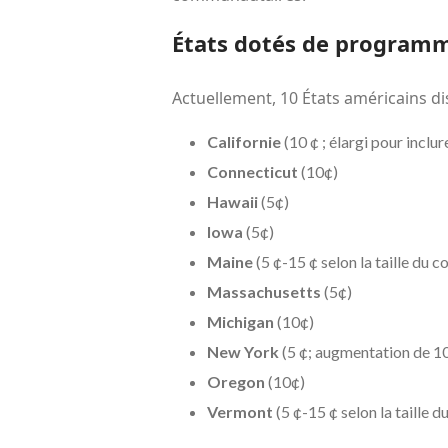
États dotés de programm
Actuellement, 10 États américains d
C
alifornie
(10 ¢ ; élargi pour inclu
Connecticut
(10¢)
Hawaii
(5¢)
Iowa
(5¢)
Maine
(5 ¢-15 ¢ selon la taille du 
Massachusetts
(5¢)
Michigan
(10¢)
New York
(5 ¢; augmentation de 1
Oregon
(10¢)
Vermont
(5 ¢-15 ¢ selon la taille 