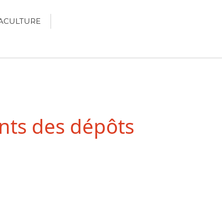
ACULTURE
Écologie
Développement durable
Permaculture
ts des dépôts
Recettes Bio DIY
RECHERCHER
Rechercher
Recent Posts
6 éco-actions faciles à prendre