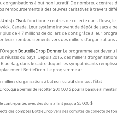
aux organisations à but non lucratif. De nombreux centre
vos remboursements à des œuvres caritatives
à travers dif
Unis) :
Clynk
fonctionne
centres de collecte dans l’Iowa, l
wick, Canada. Leur système innovant de dépôt de sacs a per
er plus de 4,7 millions de dollars de dons grâce à leur prog
ger leurs remboursements vers des milliers d’organisations à
 l’Oregon
BouteilleDrop Donner
Le programme est devenu l’
s réussis du pays. Depuis 2015, des milliers d’organisations
 Blue Bag, dans le cadre duquel les sympathisants rempliss
mplacement BottleDrop. Le programme a :
milliers d’organisations à but non lucratif dans tout l’État
Drop, qui a permis de récolter 200 000 $ pour la banque alimentai
contrepartie, avec des dons allant jusqu’à 35 000 $
directs des comptes BottleDrop vers des comptes de collecte de fond