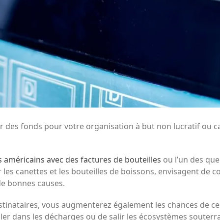
 des fonds pour votre organisation à but non lucratif ou c
s américains avec des factures de bouteilles
ou
l’un des que
r les canettes et les bouteilles de boissons, envisagent de c
 de bonnes causes.
stinataires, vous augmenterez également les chances de ces
ller dans les décharges ou de salir les écosystèmes souterr