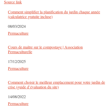
Source link
Comment simplifier la planification du jardin chaque année
(calculatrice gratuite incluse)
Date
08/03/2024
Par rapport à
Permaculture
Cours de maître sur le compostage | Association
Permaculturelle
Date
17/12/2025
Par rapport à
Permaculture
Comment choisir le meilleur emplacement pour votre jardin de
crise (guide d’évaluation du site)
Date
14/08/2022
Par rapport à
Permaculture