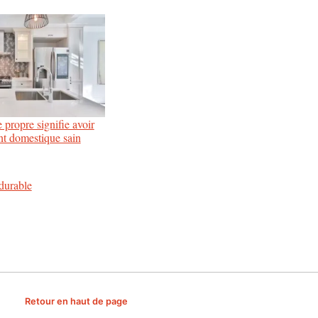
 propre signifie avoir
t domestique sain
durable
Retour en haut de page