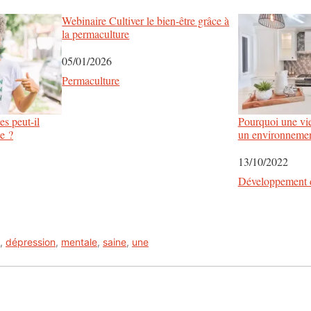
Webinaire Cultiver le bien-être grâce à
la permaculture
Date
05/01/2026
Par rapport à
Permaculture
es peut-il
Pourquoi une vie
le ?
un environnemen
Date
13/10/2022
Par rapport à
Développement 
,
dépression
,
mentale
,
saine
,
une