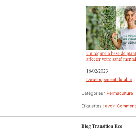
Un régime à base de plant
affecter votre santé menta
Date
16/02/2023
Par rapport à
Développement durable
Catégories :
Permaculture
Étiquettes :
avoir
,
Comment
Blog Transition Eco