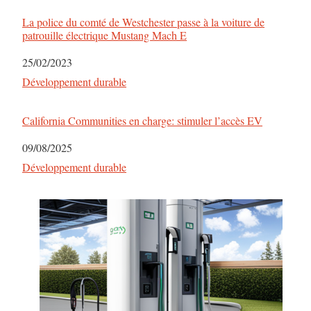
La police du comté de Westchester passe à la voiture de
patrouille électrique Mustang Mach E
Date
25/02/2023
Par rapport à
Développement durable
California Communities en charge: stimuler l’accès EV
Date
09/08/2025
Par rapport à
Développement durable