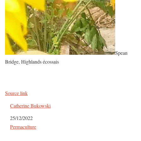
Spean
Bridge, Highlands écossais
Source link
Catherine Bukowski
Date
25/12/2022
Par rapport à
Permaculture