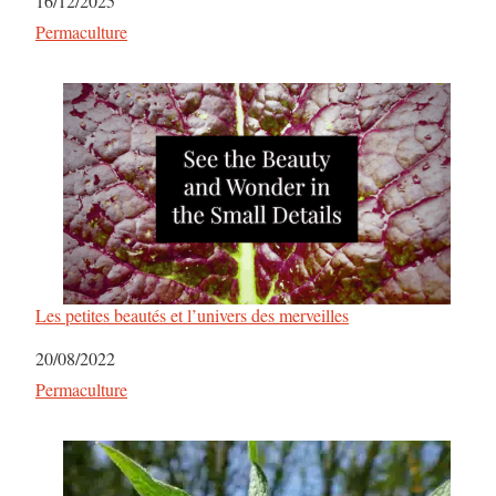
Date
16/12/2025
Par rapport à
Permaculture
Les petites beautés et l’univers des merveilles
Date
20/08/2022
Par rapport à
Permaculture