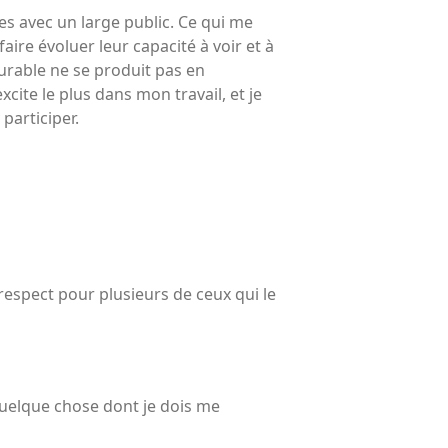
électeurs
es avec un large public. Ce qui me
Toits verts | Association
ire évoluer leur capacité à voir et à
Permaculturelle
durable ne se produit pas en
L’intelligence artificielle pour
xcite le plus dans mon travail, et je
prédire le succès des invasions
participer.
biologiques – The Applied
Ecologist
Utiliser l’apprentissage
automatique pour prédire le
succès d’une invasion – The
Applied Ecologist
e respect pour plusieurs de ceux qui le
Recent Comments
Aucun commentaire à afficher.
. Quelque chose dont je dois me