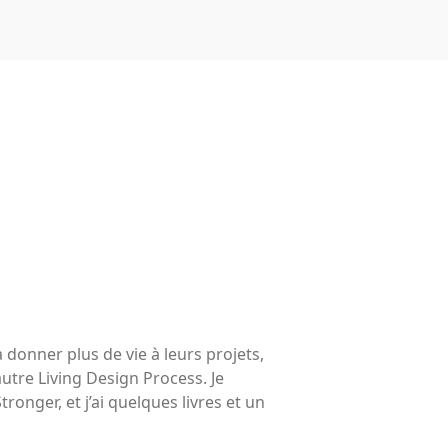
Écologie
Développement durable
Permaculture
🌿Recettes Bio DIY
Rechercher
Rechercher
Recent Posts
 donner plus de vie à leurs projets,
6 éco-actions faciles à prendre
utre Living Design Process. Je
avec vos enfants
nger, et j’ai quelques livres et un
Réduire les déchets : votre
guide pour les citoyens et les