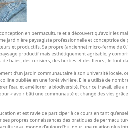
de conception en permaculture et a découvert qu’avoir les ma
omme jardinière paysagiste professionnelle et conceptrice de
rs et productifs. Sa propre (ancienne) micro-ferme de 0,10 
 paysage productif mais esthétiquement agréable, y compri
s de baies, des cerisiers, des herbes et des fleurs ; le tout d
ent d’un jardin communautaire à son université locale, où, 
lline oubliée en une forêt vivrière. Elle a utilisé de nomb
r l’eau et améliorer la biodiversité. Pour ce travail, elle a
our « avoir bâti une communauté et changé des vies grâce 
éducation et est ravie de participer à ce cours en tant qu’ens
r ses propres connaissances des pratiques de permaculture
maculture au monde d’aujourd’hui pour une relation plus in