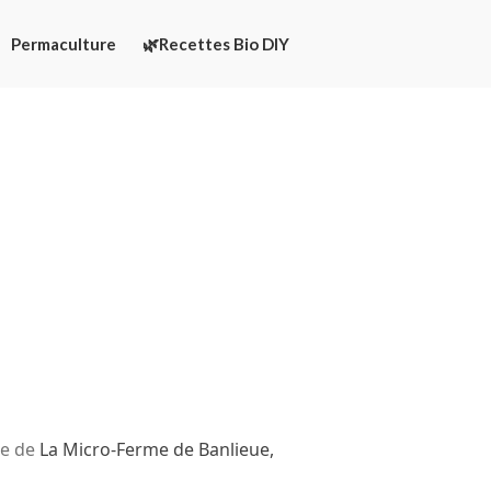
Permaculture
🌿Recettes Bio DIY
Écologie
Développement durable
Permaculture
🌿Recettes Bio DIY
Rechercher
Rechercher
Recent Posts
6 éco-actions faciles à prendre
avec vos enfants
re de
La Micro-Ferme de Banlieue,
Réduire les déchets : votre
guide pour les citoyens et les