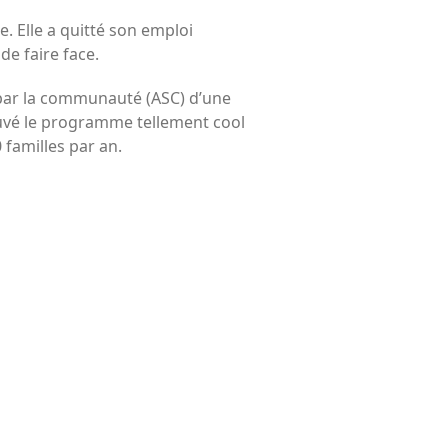
électeurs
. Elle a quitté son emploi
Toits verts | Association
e faire face.
Permaculturelle
 par la communauté (ASC) d’une
L’intelligence artificielle pour
prédire le succès des invasions
rouvé le programme tellement cool
biologiques – The Applied
 familles par an.
Ecologist
Utiliser l’apprentissage
automatique pour prédire le
succès d’une invasion – The
Applied Ecologist
Recent Comments
Aucun commentaire à afficher.