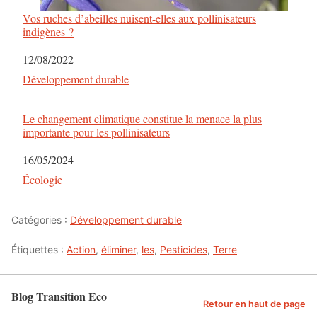
Vos ruches d’abeilles nuisent-elles aux pollinisateurs
indigènes ?
Date
12/08/2022
Par rapport à
Développement durable
Le changement climatique constitue la menace la plus
importante pour les pollinisateurs
Date
16/05/2024
Par rapport à
Écologie
Catégories :
Développement durable
Étiquettes :
Action
,
éliminer
,
les
,
Pesticides
,
Terre
Blog Transition Eco
Retour en haut de page