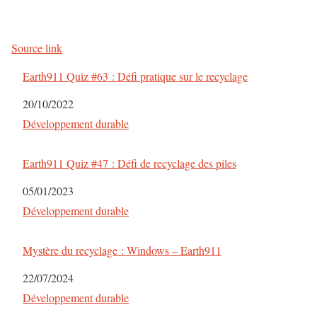
a
v
Source link
i
Earth911 Quiz #63 : Défi pratique sur le recyclage
g
Date
20/10/2022
a
Par rapport à
Développement durable
t
Earth911 Quiz #47 : Défi de recyclage des piles
i
Date
05/01/2023
o
Par rapport à
Développement durable
n
Mystère du recyclage : Windows – Earth911
d
Date
22/07/2024
e
Par rapport à
Développement durable