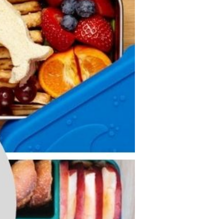
avec vos enfants
Réduire les déchets : votre
guide pour les citoyens et les
électeurs
Toits verts | Association
Permaculturelle
L’intelligence artificielle pour
prédire le succès des invasions
biologiques – The Applied
Ecologist
Utiliser l’apprentissage
automatique pour prédire le
succès d’une invasion – The
Applied Ecologist
Recent Comments
Aucun commentaire à afficher.