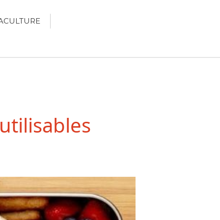
ACULTURE
Écologie
Développement durable
Permaculture
tilisables
Recettes Bio DIY
RECHERCHER
Rechercher
Recent Posts
6 éco-actions faciles à prendre