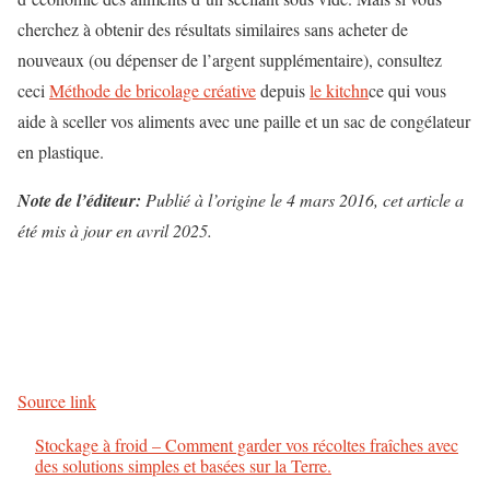
cherchez à obtenir des résultats similaires sans acheter de
nouveaux (ou dépenser de l’argent supplémentaire), consultez
ceci
Méthode de bricolage créative
depuis
le kitchn
ce qui vous
aide à sceller vos aliments avec une paille et un sac de congélateur
en plastique.
Note de l’éditeur:
Publié à l’origine le 4 mars 2016, cet article a
été mis à jour en avril 2025.
P
o
s
Source link
t
Stockage à froid – Comment garder vos récoltes fraîches avec
-
des solutions simples et basées sur la Terre.