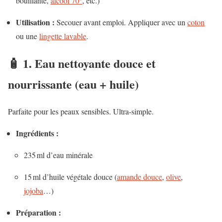
bouillante,
alcool 70°
, etc.)
Utilisation :
Secouer avant emploi. Appliquer avec un
coton
ou une
lingette lavable
.
🧴 1. Eau nettoyante
douce et
nourrissante
(eau + huile)
Parfaite pour les peaux sensibles. Ultra-simple.
Ingrédients :
235 ml d’eau minérale
15 ml d’huile végétale douce (
amande douce
,
olive
,
jojoba
…)
Préparation :