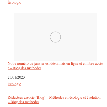
Par rapport à
Écologie
Notre numéro de janvier est désormais en ligne et en libre accès
! – Blog des méthodes
Date
23/01/2023
Par rapport à
Écologie
Rédacteur associé (Blog) – Méthodes en écologie et évolution
– Blog des méthodes