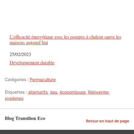
L’efficacité énergétique avec les pompes à chaleur sauve les
maisons aujourd’hui
Date
25/02/2023
Par rapport à
Développement durable
Catégories :
Permaculture
Étiquettes :
alternatifs
,
des
,
économiques
,
Réinventer
,
systèmes
Blog Transition Eco
Retour en haut de page