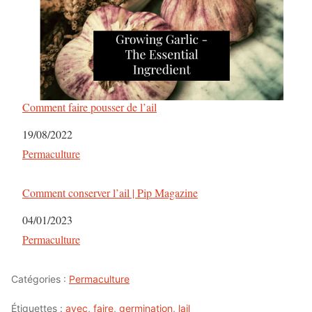
Comment faire pousser de l’ail
Date
19/08/2022
Par rapport à
Permaculture
Comment conserver l’ail | Pip Magazine
Date
04/01/2023
Par rapport à
Permaculture
Catégories :
Permaculture
Étiquettes :
avec
,
faire
,
germination
,
lail