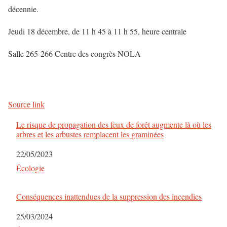
décennie.
Jeudi 18 décembre, de 11 h 45 à 11 h 55, heure centrale
Salle 265-266 Centre des congrès NOLA
Source link
Le risque de propagation des feux de forêt augmente là où les
arbres et les arbustes remplacent les graminées
Date
22/05/2023
Par rapport à
Écologie
Conséquences inattendues de la suppression des incendies
Date
25/03/2024