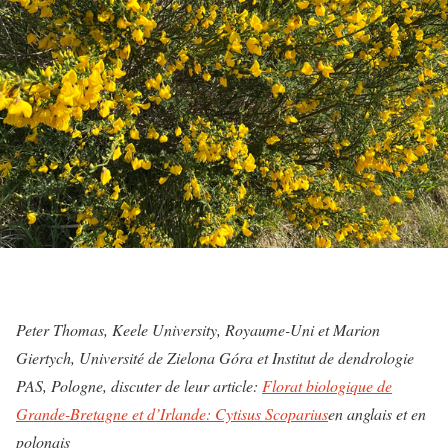
Peter Thomas, Keele University, Royaume-Uni et Marion
Giertych, Université de Zielona Góra et Institut de dendrologie
PAS, Pologne, discuter de leur article:
Florat biologique de
Grande-Bretagne et d’Irlande: Cytisus Scoparius
en anglais et en
polonais