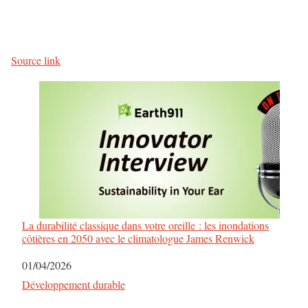
Source link
La durabilité classique dans votre oreille : les inondations
côtières en 2050 avec le climatologue James Renwick
Date
01/04/2026
Par rapport à
Développement durable