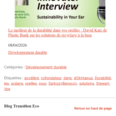
Le meilleur de la durabilité dans vos oreilles : David Katz de
Plastic Bank sur les solutions de recyclage à la base
Date
08/04/2026
Par rapport à
Développement durable
Catégories :
Développement durable
Étiquettes :
accélère
,
cofondateur
,
dans
,
dOkhtapus
,
Durabilité
,
les
,
océans
,
oreilles
,
pour
,
SarkozyBanoczy
,
solutions
,
Stewart
,
Vos
Blog Transition Eco
Retour en haut de page