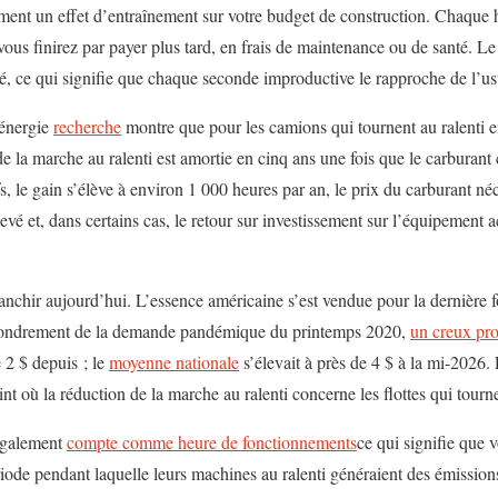
ment un effet d’entraînement sur votre budget de construction. Chaque he
ous finirez par payer plus tard, en frais de maintenance ou de santé. Le
é, ce qui signifie que chaque seconde improductive le rapproche de l’usu
’énergie
recherche
montre que pour les camions qui tournent au ralenti e
 la marche au ralenti est amortie en cinq ans une fois que le carburant 
fs, le gain s’élève à environ 1 000 heures par an, le prix du carburant né
élevé et, dans certains cas, le retour sur investissement sur l’équipement 
 franchir aujourd’hui. L’essence américaine s’est vendue pour la dernière
’effondrement de la demande pandémique du printemps 2020,
un creux pro
e 2 $ depuis ; le
moyenne nationale
s’élevait à près de 4 $ à la mi-2026.
int où la réduction de la marche au ralenti concerne les flottes qui tourne
 également
compte comme heure de fonctionnement
s
ce qui signifie que 
riode pendant laquelle leurs machines au ralenti généraient des émission