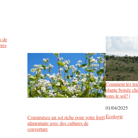
s de
ères
Comment les trai
plante boisée ch
sous le sol? |
Date
01/04/2025
Par rapport à
Écologie
Construisez un sol riche pour votre forêt
alimentaire avec des cultures de
couverture