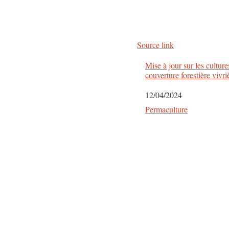
Source link
Mise à jour sur les culture
couverture forestière vivri
Date
12/04/2024
Par rapport à
Permaculture