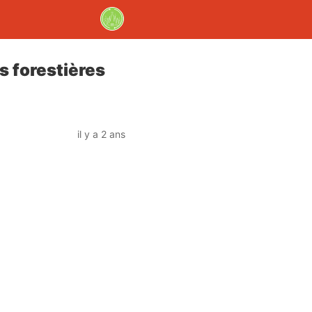
s forestières
il y a 2 ans