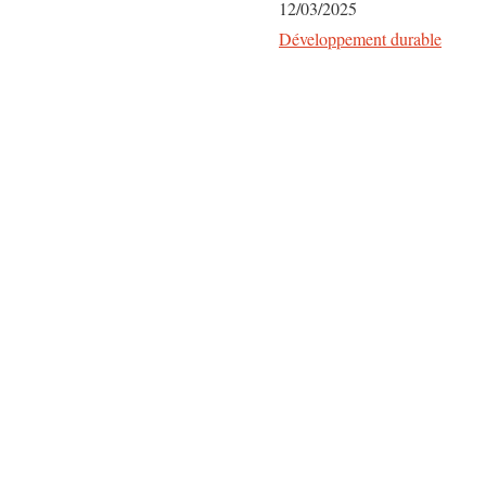
Date
12/03/2025
Par rapport à
Développement durable