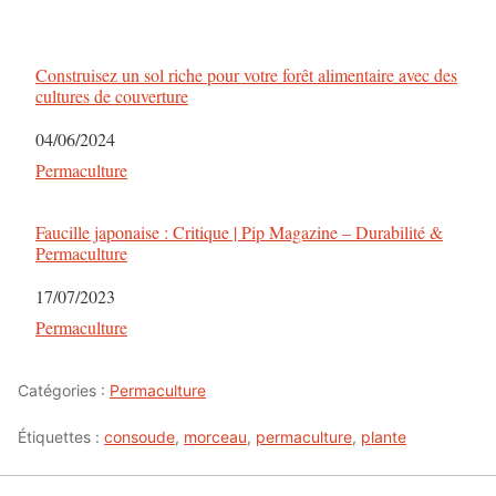
Construisez un sol riche pour votre forêt alimentaire avec des
cultures de couverture
Date
04/06/2024
Par rapport à
Permaculture
Faucille japonaise : Critique | Pip Magazine – Durabilité &
Permaculture
Date
17/07/2023
Par rapport à
Permaculture
Catégories :
Permaculture
Étiquettes :
consoude
,
morceau
,
permaculture
,
plante