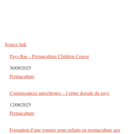
Source link
Pays-Bas – Permaculture Children Course
Date
30/09/2025
Par rapport à
Permaculture
Connaissances autochtones – l’épine dorsale du pays
Date
12/08/2025
Par rapport à
Permaculture
Formation d’une journée pour enfants en permaculture aux