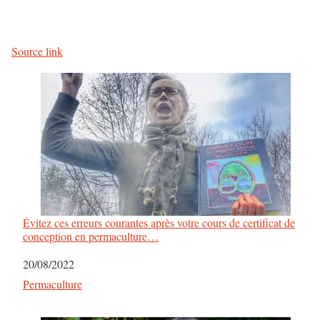
Source link
Évitez ces erreurs courantes après votre cours de certificat de
conception en permaculture…
Date
20/08/2022
Par rapport à
Permaculture