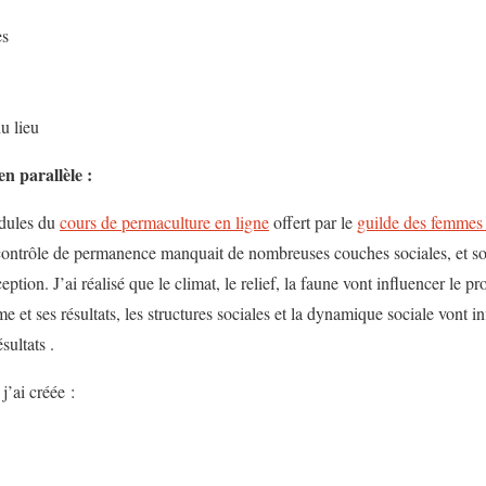
es
u lieu
en parallèle :
dules du
cours de permaculture en ligne
offert par le
guilde des femmes
contrôle de permanence manquait de nombreuses couches sociales, et so
ption. J’ai réalisé que le climat, le relief, la faune vont influencer le p
me et ses résultats, les structures sociales et la dynamique sociale vont i
sultats .
j’ai créée :