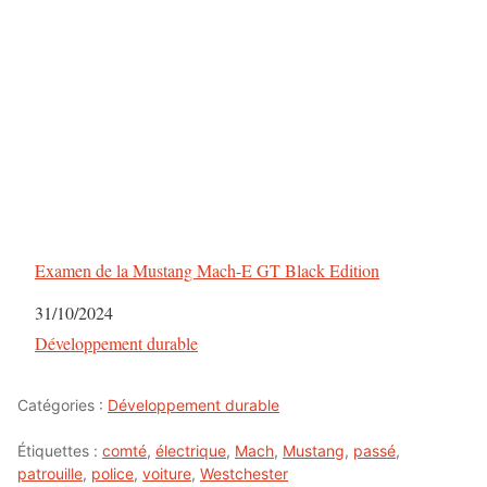
Examen de la Mustang Mach-E GT Black Edition
Date
31/10/2024
Par rapport à
Développement durable
Catégories :
Développement durable
Étiquettes :
comté
,
électrique
,
Mach
,
Mustang
,
passé
,
patrouille
,
police
,
voiture
,
Westchester