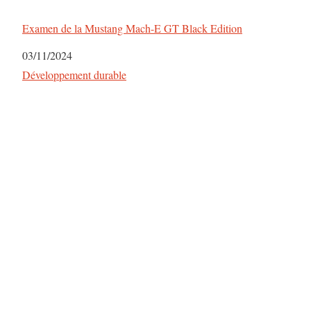
Examen de la Mustang Mach-E GT Black Edition
Date
03/11/2024
Par rapport à
Développement durable