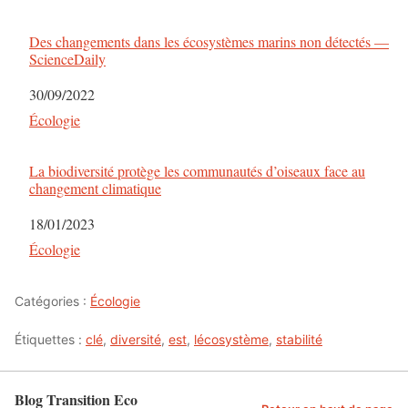
Des changements dans les écosystèmes marins non détectés —
ScienceDaily
Date
30/09/2022
Par rapport à
Écologie
La biodiversité protège les communautés d’oiseaux face au
changement climatique
Date
18/01/2023
Par rapport à
Écologie
Catégories :
Écologie
Étiquettes :
clé
,
diversité
,
est
,
lécosystème
,
stabilité
Blog Transition Eco