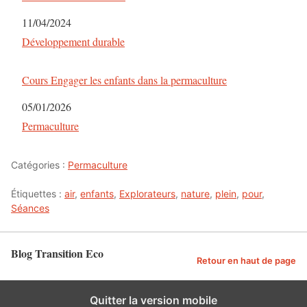
Date
11/04/2024
Par rapport à
Développement durable
Cours Engager les enfants dans la permaculture
Date
05/01/2026
Par rapport à
Permaculture
Catégories :
Permaculture
Étiquettes :
air
,
enfants
,
Explorateurs
,
nature
,
plein
,
pour
,
Séances
Blog Transition Eco
Retour en haut de page
Quitter la version mobile