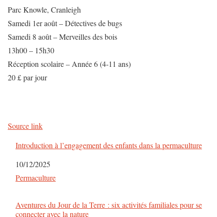
Parc Knowle, Cranleigh
Samedi 1er août – Détectives de bugs
Samedi 8 août – Merveilles des bois
13h00 – 15h30
Réception scolaire – Année 6 (4-11 ans)
20 £ par jour
Source link
Introduction à l’engagement des enfants dans la permaculture
Date
10/12/2025
Par rapport à
Permaculture
Aventures du Jour de la Terre : six activités familiales pour se
connecter avec la nature