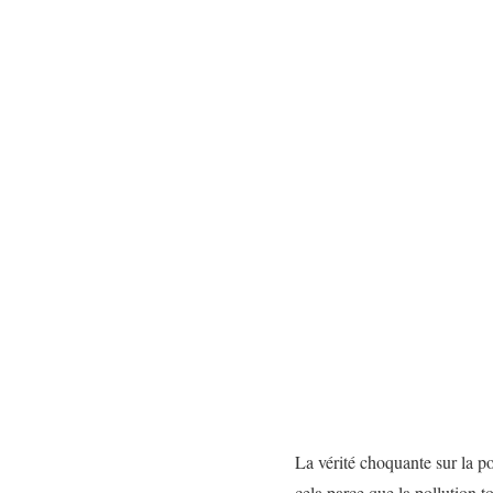
La vérité choquante sur la po
cela parce que la pollution t