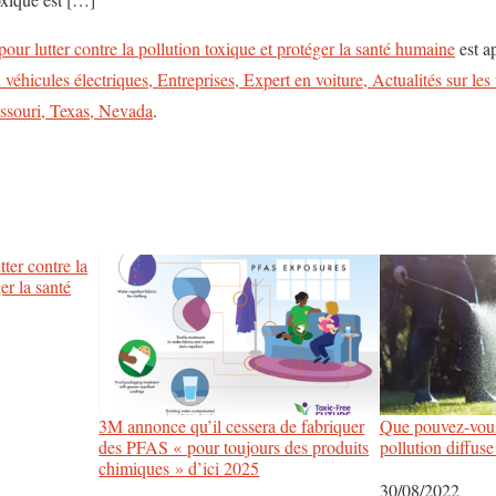
 pour lutter contre la pollution toxique et protéger la santé humaine
est a
n véhicules électriques, Entreprises, Expert en voiture, Actualités sur le
issouri, Texas, Nevada
.
tter contre la
er la santé
3M annonce qu’il cessera de fabriquer
Que pouvez-vous 
des PFAS « pour toujours des produits
pollution diffuse
chimiques » d’ici 2025
Date
30/08/2022