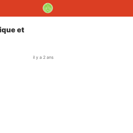
xique et
il y a 2 ans