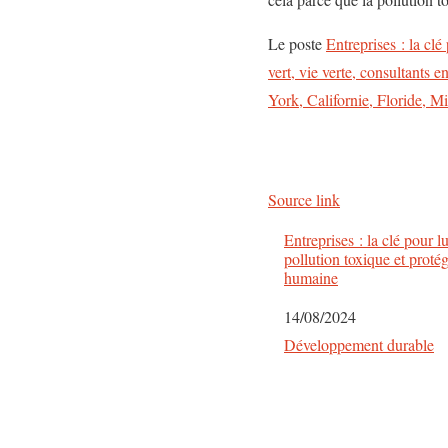
Le poste
Entreprises : la clé
vert, vie verte, consultants e
York, Californie, Floride, M
Source link
Entreprises : la clé pour lu
pollution toxique et protég
humaine
Date
14/08/2024
Par rapport à
Développement durable