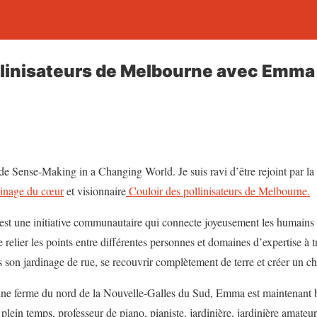
llinisateurs de Melbourne avec Emma
de Sense-Making in a Changing World. Je suis ravi d’être rejoint par l
dinage du cœur
et visionnaire
Couloir des pollinisateurs de Melbourne.
st une initiative communautaire qui connecte joyeusement les humains à 
elier les points entre différentes personnes et domaines d’expertise à tr
 son jardinage de rue, se recouvrir complètement de terre et créer un c
 une ferme du nord de la Nouvelle-Galles du Sud, Emma est maintenant b
lein temps, professeur de piano, pianiste, jardinière, jardinière amateur 