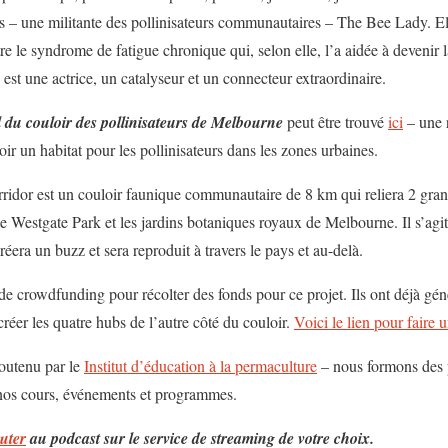
s – une militante des pollinisateurs communautaires – The Bee Lady. El
re le syndrome de fatigue chronique qui, selon elle, l’a aidée à devenir l
 est une actrice, un catalyseur et un connecteur extraordinaire.
du couloir des pollinisateurs de Melbourne
peut être trouvé
ici
– une 
r un habitat pour les pollinisateurs dans les zones urbaines.
ridor est un couloir faunique communautaire de 8 km qui reliera 2 gran
 le Westgate Park et les jardins botaniques royaux de Melbourne. Il s’agi
créera un buzz et sera reproduit à travers le pays et au-delà.
rowdfunding pour récolter des fonds pour ce projet. Ils ont déjà géné
créer les quatre hubs de l’autre côté du couloir.
Voici le lien pour faire 
soutenu par le
Institut d’éducation à la permaculture
– nous formons des 
 nos cours, événements et programmes.
uter
au podcast sur le service de streaming de votre choix.