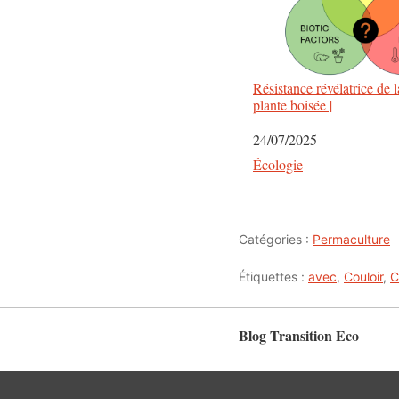
Résistance révélatrice de l
plante boisée |
Date
24/07/2025
Par rapport à
Écologie
Catégories :
Permaculture
Étiquettes :
avec
,
Couloir
,
C
Blog Transition Eco