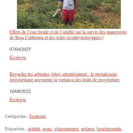
Effets de l’eau froide et de l’aridité sur la survie des mangroves
de Baja California et des traits écophysiologiques |
Date
07/04/2025
Par rapport à
Écologie
Regarder les arbustes (plus) attentivement : le mosaïcisme
épigénétique augmente la variance des traits de progéniture
Date
16/08/2022
Par rapport à
Écologie
Catégories :
Écologie
Étiquettes :
aridité
,
avec
,
changement
,
entiers
,
fonctionnelle
,