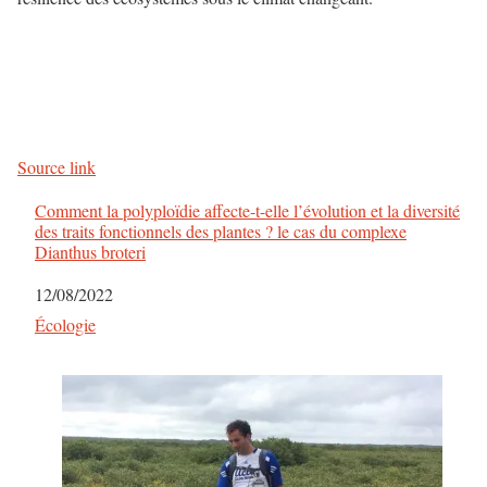
Source link
Comment la polyploïdie affecte-t-elle l’évolution et la diversité
des traits fonctionnels des plantes ? le cas du complexe
Dianthus broteri
Date
12/08/2022
Par rapport à
Écologie